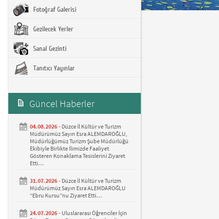
Fotoğraf Galerisi
Gezilecek Yerler
Sanal Gezinti
Tanıtıcı Yayınlar
Güncel Haberler
04.08.2026 -
Düzce İl Kültür ve Turizm
Müdürümüz Sayın Esra ALEMDAROĞLU,
Müdürlüğümüz Turizm Şube Müdürlüğü
Ekibiyle Birlikte İlimizde Faaliyet
Gösteren Konaklama Tesislerini Ziyaret
Etti…
31.07.2026 -
Düzce İl Kültür ve Turizm
Müdürümüz Sayın Esra ALEMDAROĞLU
“Ebru Kursu”nu Ziyaret Etti…
24.07.2026 -
Uluslararası Öğrenciler İçin