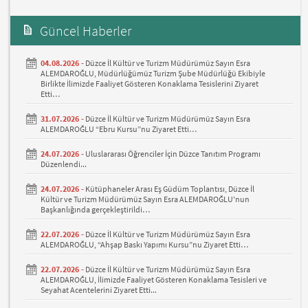
Güncel Haberler
04.08.2026 -
Düzce İl Kültür ve Turizm Müdürümüz Sayın Esra
ALEMDAROĞLU, Müdürlüğümüz Turizm Şube Müdürlüğü Ekibiyle
Birlikte İlimizde Faaliyet Gösteren Konaklama Tesislerini Ziyaret
Etti…
31.07.2026 -
Düzce İl Kültür ve Turizm Müdürümüz Sayın Esra
ALEMDAROĞLU “Ebru Kursu”nu Ziyaret Etti…
24.07.2026 -
Uluslararası Öğrenciler İçin Düzce Tanıtım Programı
Düzenlendi...
24.07.2026 -
Kütüphaneler Arası Eş Güdüm Toplantısı, Düzce İl
Kültür ve Turizm Müdürümüz Sayın Esra ALEMDAROĞLU'nun
Başkanlığında gerçekleştirildi…
22.07.2026 -
Düzce İl Kültür ve Turizm Müdürümüz Sayın Esra
ALEMDAROĞLU, “Ahşap Baskı Yapımı Kursu”nu Ziyaret Etti…
22.07.2026 -
Düzce İl Kültür ve Turizm Müdürümüz Sayın Esra
ALEMDAROĞLU, İlimizde Faaliyet Gösteren Konaklama Tesisleri ve
Seyahat Acentelerini Ziyaret Etti...