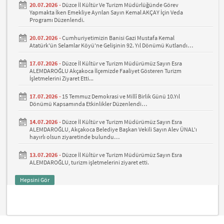
20.07.2026 -
Düzce İl Kültür Ve Turizm Müdürlüğünde Görev
Yapmakta İken Emekliye Ayrılan Sayın Kemal AKÇAY İçin Veda
Programı Düzenlendi.
20.07.2026 -
Cumhuriyetimizin Banisi Gazi Mustafa Kemal
Atatürk'ün Selamlar Köyü'ne Gelişinin 92. Yıl Dönümü Kutlandı…
17.07.2026 -
Düzce İl Kültür ve Turizm Müdürümüz Sayın Esra
ALEMDAROĞLU Akçakoca İlçemizde Faaliyet Gösteren Turizm
İşletmelerini Ziyaret Etti...
17.07.2026 -
15 Temmuz Demokrasi ve Millî Birlik Günü 10.Yıl
Dönümü Kapsamında Etkinlikler Düzenlendi…
14.07.2026 -
Düzce İl Kültür ve Turizm Müdürümüz Sayın Esra
ALEMDAROĞLU, Akçakoca Belediye Başkan Vekili Sayın Alev ÜNAL'ı
hayırlı olsun ziyaretinde bulundu…
13.07.2026 -
Düzce İl Kültür ve Turizm Müdürümüz Sayın Esra
ALEMDAROĞLU, turizm işletmelerini ziyaret etti.
Hepsini Gör