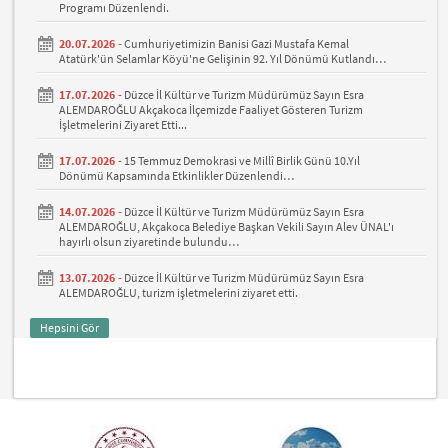
Programı Düzenlendi.
20.07.2026 -
Cumhuriyetimizin Banisi Gazi Mustafa Kemal
Atatürk'ün Selamlar Köyü'ne Gelişinin 92. Yıl Dönümü Kutlandı…
17.07.2026 -
Düzce İl Kültür ve Turizm Müdürümüz Sayın Esra
ALEMDAROĞLU Akçakoca İlçemizde Faaliyet Gösteren Turizm
İşletmelerini Ziyaret Etti...
17.07.2026 -
15 Temmuz Demokrasi ve Millî Birlik Günü 10.Yıl
Dönümü Kapsamında Etkinlikler Düzenlendi…
14.07.2026 -
Düzce İl Kültür ve Turizm Müdürümüz Sayın Esra
ALEMDAROĞLU, Akçakoca Belediye Başkan Vekili Sayın Alev ÜNAL'ı
hayırlı olsun ziyaretinde bulundu…
13.07.2026 -
Düzce İl Kültür ve Turizm Müdürümüz Sayın Esra
ALEMDAROĞLU, turizm işletmelerini ziyaret etti.
Hepsini Gör