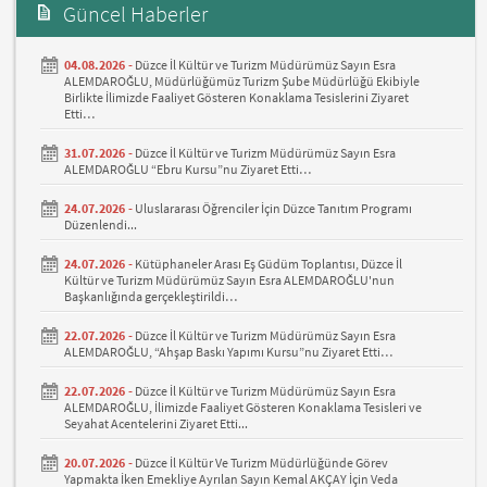
Güncel Haberler
04.08.2026 -
Düzce İl Kültür ve Turizm Müdürümüz Sayın Esra
ALEMDAROĞLU, Müdürlüğümüz Turizm Şube Müdürlüğü Ekibiyle
Birlikte İlimizde Faaliyet Gösteren Konaklama Tesislerini Ziyaret
Etti…
31.07.2026 -
Düzce İl Kültür ve Turizm Müdürümüz Sayın Esra
ALEMDAROĞLU “Ebru Kursu”nu Ziyaret Etti…
24.07.2026 -
Uluslararası Öğrenciler İçin Düzce Tanıtım Programı
Düzenlendi...
24.07.2026 -
Kütüphaneler Arası Eş Güdüm Toplantısı, Düzce İl
Kültür ve Turizm Müdürümüz Sayın Esra ALEMDAROĞLU'nun
Başkanlığında gerçekleştirildi…
22.07.2026 -
Düzce İl Kültür ve Turizm Müdürümüz Sayın Esra
ALEMDAROĞLU, “Ahşap Baskı Yapımı Kursu”nu Ziyaret Etti…
22.07.2026 -
Düzce İl Kültür ve Turizm Müdürümüz Sayın Esra
ALEMDAROĞLU, İlimizde Faaliyet Gösteren Konaklama Tesisleri ve
Seyahat Acentelerini Ziyaret Etti...
20.07.2026 -
Düzce İl Kültür Ve Turizm Müdürlüğünde Görev
Yapmakta İken Emekliye Ayrılan Sayın Kemal AKÇAY İçin Veda